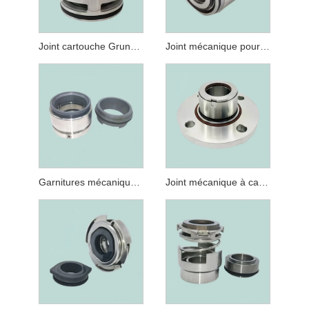
Joint cartouche Grundfos SARLIN 43 mm
Joint mécanique pour joints de pompe submersible Grundfos Type 22 32MM GLF SE/SL/SV
Garnitures mécaniques GLF-SA pour garniture mécanique à cartouche pour pompes séries CRT, NK, CLM-G et CLP-G
Joint mécanique à cartouche CRN120-32 pour pompes série CR CRN CRI 120