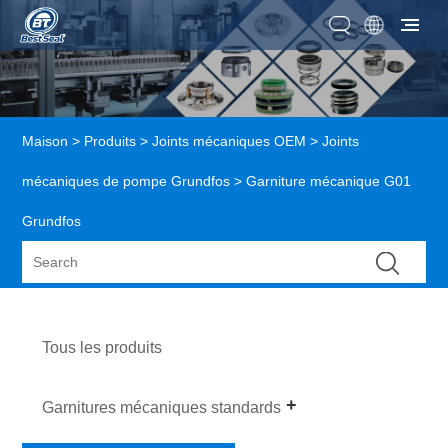
Maison
>
Produits
>
Joints mécaniques OEM
>
Joints
mécaniques de pompe Grundfos
> Garniture mécanique G01
Grundfos
Tous les produits
Garnitures mécaniques standards