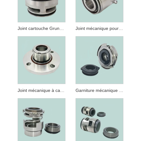
Joint cartouche Grundfos SARLIN 43 mm
Joint mécanique pour joints de pompe submersible Grundfos Type 22 32MM GLF SE/SL/SV
Joint mécanique à cartouche CRN120-32 pour pompes série CR CRN CRI 120
Garniture mécanique G05 Grundfos