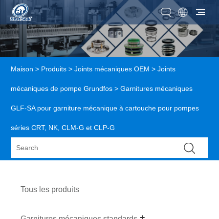
Maison
>
Produits
>
Joints mécaniques OEM
>
Joints
mécaniques de pompe Grundfos
> Garnitures mécaniques
GLF-SA pour garniture mécanique à cartouche pour pompes
séries CRT, NK, CLM-G et CLP-G
Tous les produits
Garnitures mécaniques standards