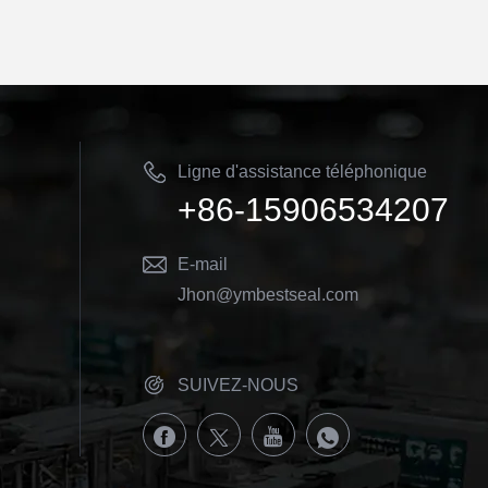
Ligne d'assistance téléphonique
+86-15906534207
nationale du service client
E-mail
Jhon@ymbestseal.com
SUIVEZ-NOUS