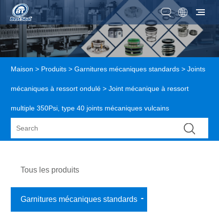
Maison
>
Produits
>
Garnitures mécaniques standards
>
Joints
mécaniques à ressort ondulé
> Joint mécanique à ressort
multiple 350Psi, type 40 joints mécaniques vulcains
Tous les produits
Garnitures mécaniques standards