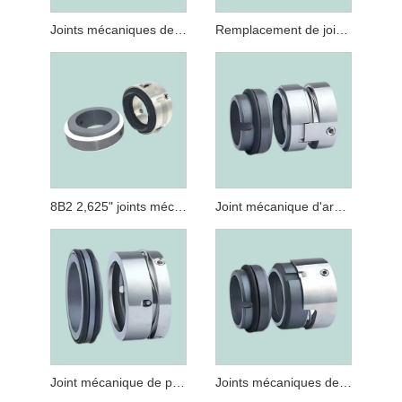
Joints mécaniques de pompe Roten 7k 68 pour l'eau propre
Remplacement de joints mécaniques à ressort ondulé HJ92N pour Burgmann HJ92N
8B2 2,625" joints mécaniques de pompe à eau pour la pompe d'Armstrong
Joint mécanique d'arbre de type 67 W07DM Aesseal pour pompe à soufflet
Joint mécanique de pompe, joint d'huile, joint d'arbre déséquilibré 68A Burgmann M7ks60, joint Aesseal W01-Tl, joint johnson Tl
Joints mécaniques de composant de joint torique H7N, remplacement d'Eagle Burgmann H7N